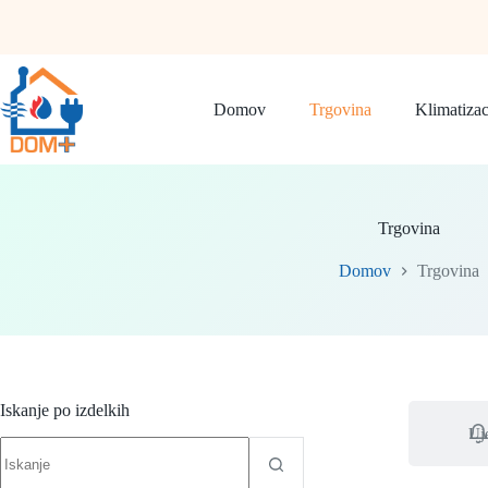
Skip
to
content
Domov
Trgovina
Klimatizac
Trgovina
Domov
Trgovina
Iskanje po izdelkih
Uj
No
results