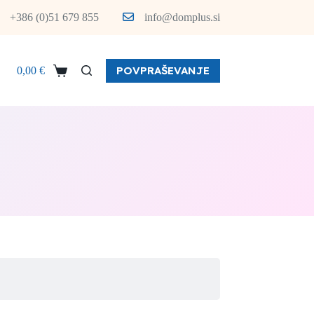
+386 (0)51 679 855
info@domplus.si
POVPRAŠEVANJE
0,00
€
Shopping
cart